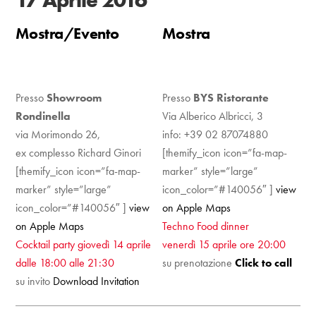
Mostra/Evento
Mostra
Presso
Showroom
Presso
BYS Ristorante
Rondinella
Via Alberico Albricci, 3
via Morimondo 26,
info: +39 02 87074880
ex complesso Richard Ginori
[themify_icon icon=”fa-map-
[themify_icon icon=”fa-map-
marker” style=”large”
marker” style=”large”
icon_color=”#140056″ ]
view
icon_color=”#140056″ ]
view
on Apple Maps
on Apple Maps
Techno Food dinner
Cocktail party giovedì 14 aprile
venerdì 15 aprile ore 20:00
dalle 18:00 alle 21:30
su prenotazione
Click to call
su invito
Download Invitation