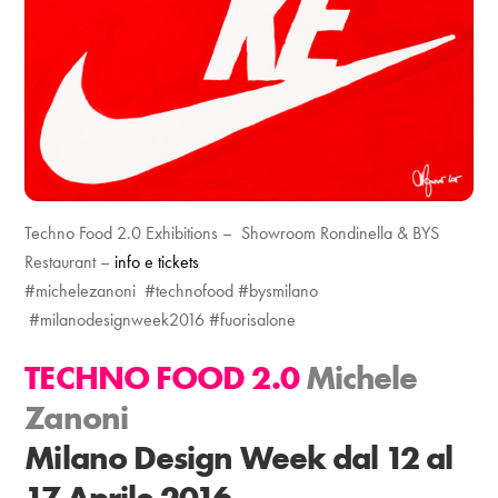
Techno Food 2.0 Exhibitions – Showroom Rondinella & BYS
Restaurant –
info e tickets
#‎michelezanoni #‎technofood #‎bysmilano
#‎milanodesignweek2016 #‎fuorisalone
TECHNO FOOD 2.0
Michele
Zanoni
Milano
Design Week dal 12 al
17 Aprile 2016