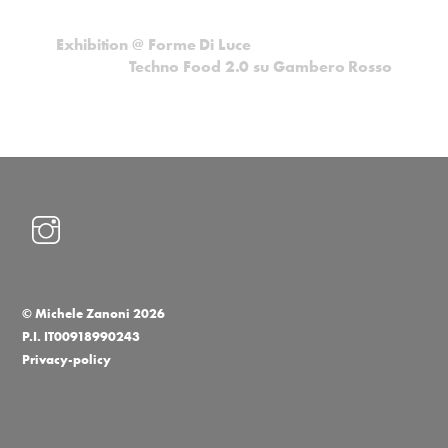
Exhibition @ Forme Di Luce
Techno Food 2.0 su Gambero Rosso
©
Michele Zanoni
2026
P.I. IT00918990243
Privacy-policy